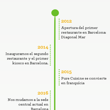
Show cooking
: nuestros platos principales se
preparan al momento y en vivo, mezclando
los ingredientes seleccionados por nuestros
2012
clientes con la magia del wok tradicional
Apertura del primer
asiático.
restaurante en Barcelona:
Diagonal Mar
Fast casual
: implica rapidez en la
2014
preparación, por eso nuestros platos se
Inauguramos el segundo
pueden preparar en menos de 3 minutos.
restaurante y el primer
Gracias a eso, los precios de Pure Cuisine son
kiosco en Barcelona.
accesibles para todos los públicos.
2015
Pure Cuisine se convierte
en franquícia
2016
Nos mudamos a la sede
central actual en
Barcelona